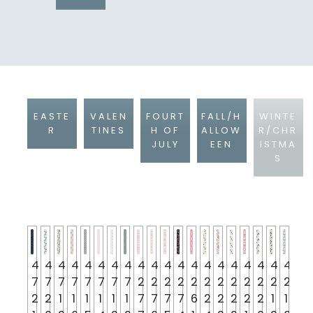
EASTE
VALEN
FOURT
FALL/H
WINTE
R
TINES
H OF
ALLOW
R/CHR
JULY
EEN
ISTMA
S
4
4
4
4
4
4
4
4
4
4
4
4
4
4
4
4
4
4
4
4
7
7
7
7
7
7
7
7
2
2
2
2
2
2
2
2
2
2
2
2
2
2
1
1
1
1
1
1
7
7
7
7
6
2
2
2
2
2
1
1