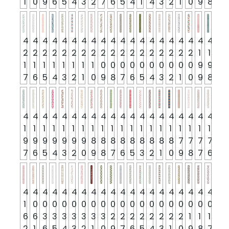
1
0
9
6
5
4
3
2
7
6
5
4
1
4
3
2
1
0
9
8
4
4
4
4
4
4
4
4
4
4
4
4
4
4
4
4
4
4
4
4
2
2
2
2
2
2
2
2
2
2
2
2
2
2
2
2
2
2
1
1
1
1
1
1
1
1
1
1
0
0
0
0
0
0
0
0
0
0
9
9
7
6
5
4
3
2
1
0
9
8
7
6
5
4
3
2
1
0
9
8
4
4
4
4
4
4
4
4
4
4
4
4
4
4
4
4
4
4
4
4
1
1
1
1
1
1
1
1
1
1
1
1
1
1
1
1
1
1
1
1
9
9
9
9
9
9
9
8
8
8
8
8
8
8
8
8
7
7
7
7
7
6
5
4
3
2
0
9
8
7
6
5
3
2
1
0
9
8
7
6
4
4
4
4
4
4
4
4
4
4
4
4
4
4
4
4
4
4
4
4
1
0
0
0
0
0
0
0
0
0
0
0
0
0
0
0
0
0
0
0
6
6
3
3
3
3
3
3
3
2
2
2
2
2
2
2
2
1
1
1
2
1
6
5
4
3
2
1
0
9
7
6
5
4
3
1
0
9
8
7